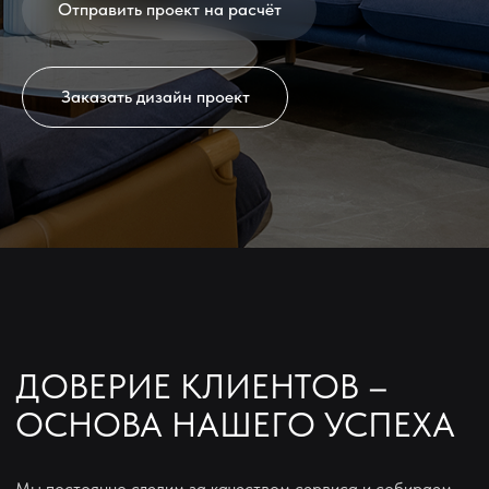
Отправить проект на расчёт
Заказать дизайн проект
ДОВЕРИЕ КЛИЕНТОВ –
ОСНОВА НАШЕГО УСПЕХА
У вас есть готовый дизайн-
проект или классные идеи?
Мы постоянно следим за качеством сервиса и собираем